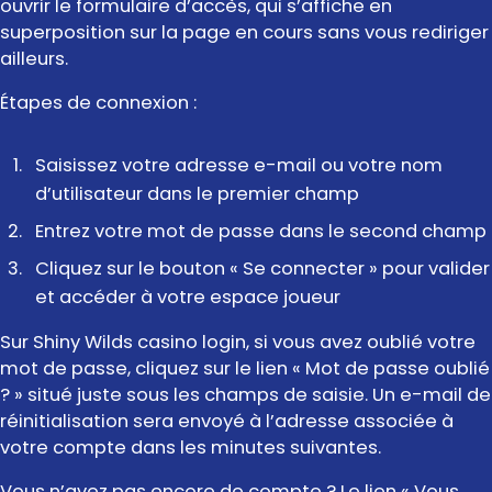
ouvrir le formulaire d’accès, qui s’affiche en
superposition sur la page en cours sans vous rediriger
ailleurs.
Étapes de connexion :
Saisissez votre adresse e-mail ou votre nom
d’utilisateur dans le premier champ
Entrez votre mot de passe dans le second champ
Cliquez sur le bouton « Se connecter » pour valider
et accéder à votre espace joueur
Sur Shiny Wilds casino login, si vous avez oublié votre
mot de passe, cliquez sur le lien « Mot de passe oublié
? » situé juste sous les champs de saisie. Un e-mail de
réinitialisation sera envoyé à l’adresse associée à
votre compte dans les minutes suivantes.
Vous n’avez pas encore de compte ? Le lien « Vous