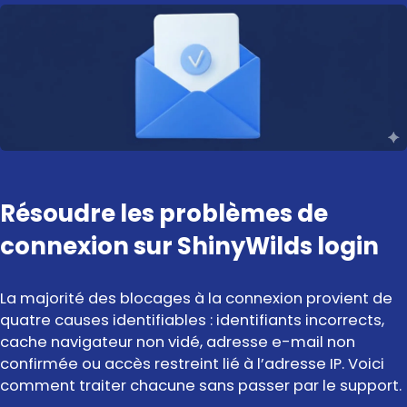
Résoudre les problèmes de
connexion sur ShinyWilds login
La majorité des blocages à la connexion provient de
quatre causes identifiables : identifiants incorrects,
cache navigateur non vidé, adresse e-mail non
confirmée ou accès restreint lié à l’adresse IP. Voici
comment traiter chacune sans passer par le support.