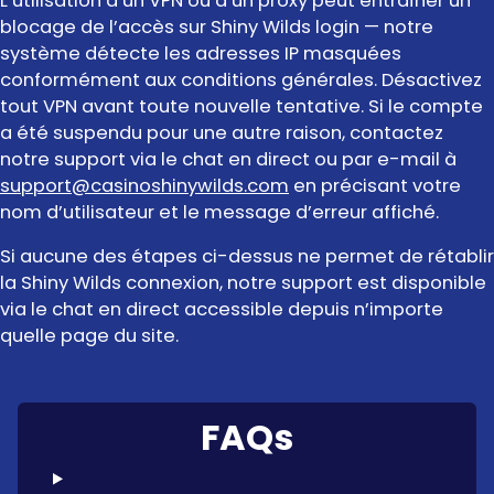
L’utilisation d’un VPN ou d’un proxy peut entraîner un
blocage de l’accès sur Shiny Wilds login — notre
système détecte les adresses IP masquées
conformément aux conditions générales. Désactivez
tout VPN avant toute nouvelle tentative. Si le compte
a été suspendu pour une autre raison, contactez
notre support via le chat en direct ou par e-mail à
support@casinoshinywilds.com
en précisant votre
nom d’utilisateur et le message d’erreur affiché.
Si aucune des étapes ci-dessus ne permet de rétablir
la Shiny Wilds connexion, notre support est disponible
via le chat en direct accessible depuis n’importe
quelle page du site.
FAQs