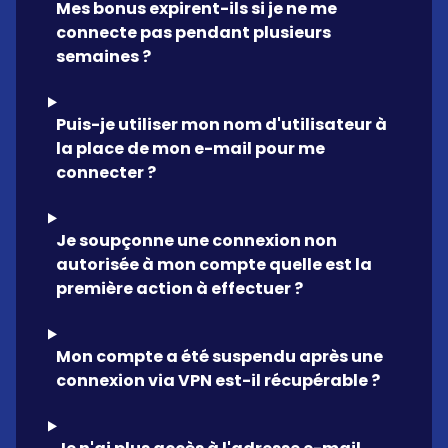
Mes bonus expirent-ils si je ne me
connecte pas pendant plusieurs
semaines ?
Puis-je utiliser mon nom d'utilisateur à
la place de mon e-mail pour me
connecter ?
Je soupçonne une connexion non
autorisée à mon compte quelle est la
première action à effectuer ?
Mon compte a été suspendu après une
connexion via VPN est-il récupérable ?