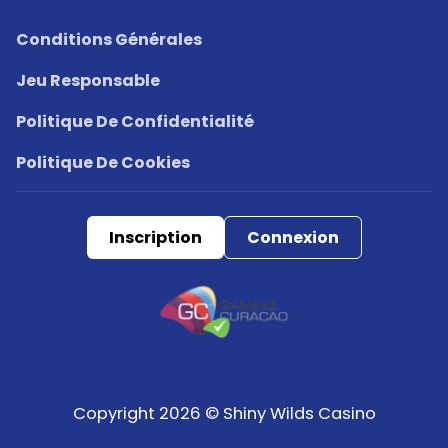
Conditions Générales
Jeu Responsable
Politique De Confidentialité
Politique De Cookies
Inscription
Connexion
Copyright 2026 © Shiny Wilds Casino