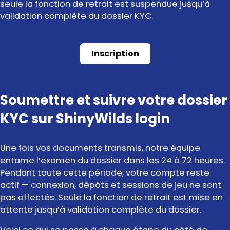
seule la fonction de retrait est suspendue jusqu’à
validation complète du dossier KYC.
Inscription
Soumettre et suivre votre dossier
KYC sur ShinyWilds login
Une fois vos documents transmis, notre équipe
entame l’examen du dossier dans les 24 à 72 heures.
Pendant toute cette période, votre compte reste
actif — connexion, dépôts et sessions de jeu ne sont
pas affectés. Seule la fonction de retrait est mise en
attente jusqu’à validation complète du dossier.