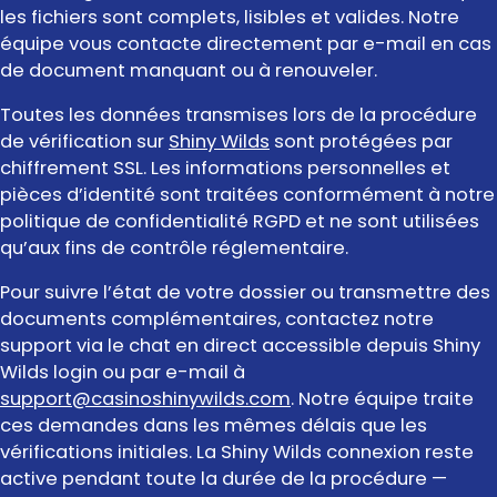
les fichiers sont complets, lisibles et valides. Notre
équipe vous contacte directement par e-mail en cas
de document manquant ou à renouveler.
Toutes les données transmises lors de la procédure
de vérification sur
Shiny Wilds
sont protégées par
chiffrement SSL. Les informations personnelles et
pièces d’identité sont traitées conformément à notre
politique de confidentialité RGPD et ne sont utilisées
qu’aux fins de contrôle réglementaire.
Pour suivre l’état de votre dossier ou transmettre des
documents complémentaires, contactez notre
support via le chat en direct accessible depuis Shiny
Wilds login ou par e-mail à
support@casinoshinywilds.com
. Notre équipe traite
ces demandes dans les mêmes délais que les
vérifications initiales. La Shiny Wilds connexion reste
active pendant toute la durée de la procédure —