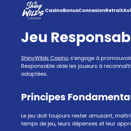
Casino
Bonus
Connexion
Retrait
Av
Jeu Responsab
ShinyWilds Casino
s’engage à promouvoir l
Responsable aide les joueurs à reconnaîtr
adaptées.
Principes Fondamenta
Le jeu doit toujours rester amusant, maîtr
temps de jeu, leurs dépenses et leur appr