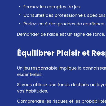
Fermez les comptes de jeu
Consultez des professionnels spéciali
Parlez-en à des proches de confiance
Demander de l’aide est un signe de force.
Équilibrer Plaisir et Re
Un jeu responsable implique la connaissanc
essentielles.
Si vous utilisez des fonds destinés au loy
vos habitudes.
Comprendre les risques et les probabilit