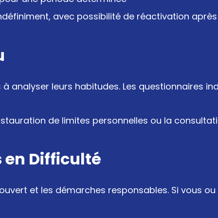
éfiniment, avec possibilité de réactivation après s
u
s à analyser leurs habitudes. Les questionnaires in
tauration de limites personnelles ou la consultati
en Difficulté
ouvert et les démarches responsables. Si vous ou