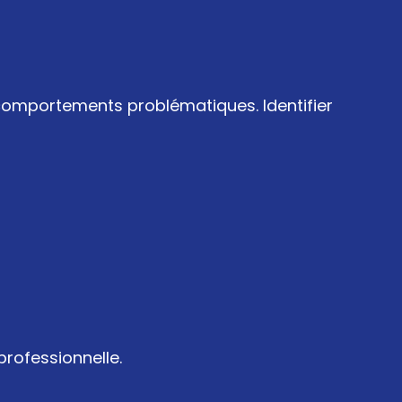
s comportements problématiques. Identifier
professionnelle.