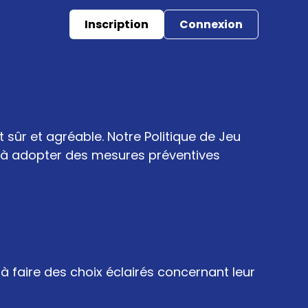
Inscription
Connexion
sûr et agréable. Notre Politique de Jeu
et à adopter des mesures préventives
à faire des choix éclairés concernant leur