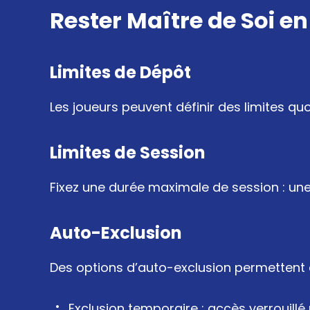
Rester Maître de Soi e
Limites de Dépôt
Les joueurs peuvent définir des limites q
Limites de Session
Fixez une durée maximale de session : une
Auto-Exclusion
Des options d’auto-exclusion permettent
Exclusion temporaire : accès verrouill