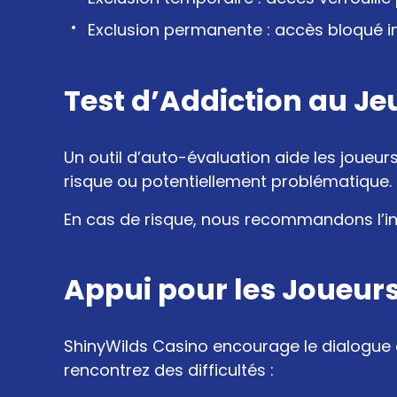
Exclusion permanente : accès bloqué ind
Test d’Addiction au Je
Un outil d’auto-évaluation aide les joueur
risque ou potentiellement problématique.
En cas de risque, nous recommandons l’ins
Appui pour les Joueurs 
ShinyWilds Casino encourage le dialogue 
rencontrez des difficultés :