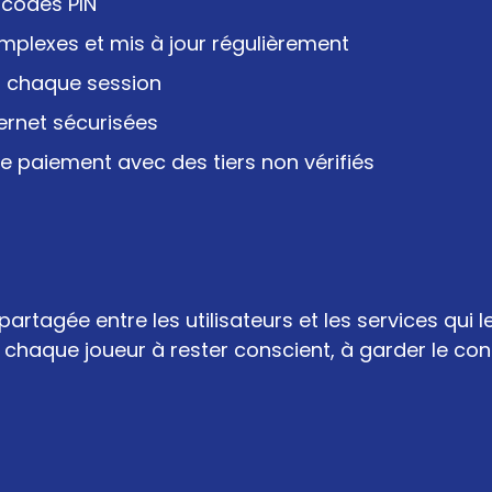
 codes PIN
mplexes et mis à jour régulièrement
ès chaque session
ernet sécurisées
e paiement avec des tiers non vérifiés
 partagée entre les utilisateurs et les services q
haque joueur à rester conscient, à garder le cont