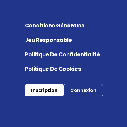
Conditions Générales
Jeu Responsable
Politique De Confidentialité
Politique De Cookies
Inscription
Connexion