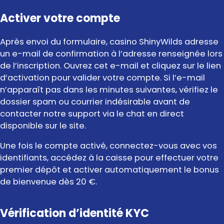
Activer votre compte
Après envoi du formulaire, casino ShinyWilds adresse
un e-mail de confirmation à l’adresse renseignée lors
de l’inscription. Ouvrez cet e-mail et cliquez sur le lien
d’activation pour valider votre compte. Si l’e-mail
n’apparaît pas dans les minutes suivantes, vérifiez le
dossier spam ou courrier indésirable avant de
contacter notre support via le chat en direct
disponible sur le site.
Une fois le compte activé, connectez-vous avec vos
identifiants, accédez à la caisse pour effectuer votre
premier dépôt et activer automatiquement le bonus
de bienvenue dès 20 €.
Vérification d’identité KYC