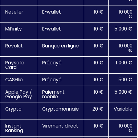
Neteller
E-wallet
10 €
10 000
€
MiFinity
E-wallet
10 €
5 000 €
Revolut
Banque en ligne
10 €
10 000
€
Paysafe
Prépayé
10 €
1 000 €
Card
CASHlib
Prépayé
10 €
500 €
Apple Pay /
Paiement
10 €
5 000 €
Google Pay
mobile
Crypto
Cryptomonnaie
20 €
Variable
Instant
Virement direct
10 €
10 000
Banking
€