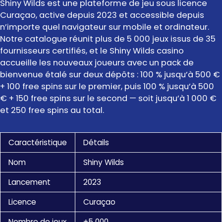
Shiny Wilds est une plateforme de jeu sous licence
Curaçao, active depuis 2023 et accessible depuis
n’importe quel navigateur sur mobile et ordinateur.
Notre catalogue réunit plus de 5 000 jeux issus de 35
fournisseurs certifiés, et le Shiny Wilds casino
accueille les nouveaux joueurs avec un pack de
bienvenue étalé sur deux dépôts : 100 % jusqu’à 500 €
+ 100 free spins sur le premier, puis 100 % jusqu’à 500
€ + 150 free spins sur le second — soit jusqu’à 1 000 €
et 250 free spins au total.
Caractéristique
Détails
Nom
Shiny Wilds
Lancement
2023
Licence
Curaçao
Nombre de jeux
+5 000