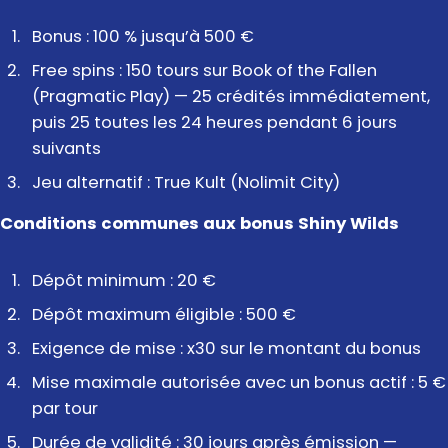
Bonus : 100 % jusqu’à 500 €
Free spins : 150 tours sur Book of the Fallen
(Pragmatic Play) — 25 crédités immédiatement,
puis 25 toutes les 24 heures pendant 6 jours
suivants
Jeu alternatif : True Kult (Nolimit City)
Conditions communes aux bonus Shiny Wilds
Dépôt minimum : 20 €
Dépôt maximum éligible : 500 €
Exigence de mise : x30 sur le montant du bonus
Mise maximale autorisée avec un bonus actif : 5 €
par tour
Durée de validité : 30 jours après émission —