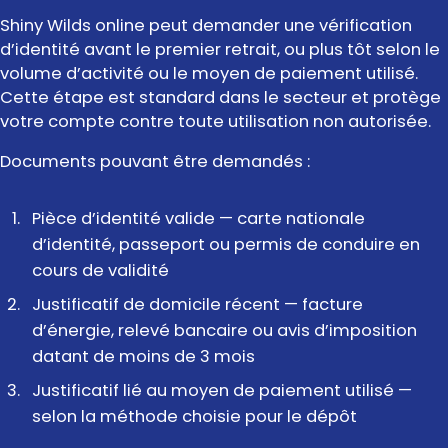
Shiny Wilds online peut demander une vérification
d’identité avant le premier retrait, ou plus tôt selon le
volume d’activité ou le moyen de paiement utilisé.
Cette étape est standard dans le secteur et protège
votre compte contre toute utilisation non autorisée.
Documents pouvant être demandés :
Pièce d’identité valide — carte nationale
d’identité, passeport ou permis de conduire en
cours de validité
Justificatif de domicile récent — facture
d’énergie, relevé bancaire ou avis d’imposition
datant de moins de 3 mois
Justificatif lié au moyen de paiement utilisé —
selon la méthode choisie pour le dépôt