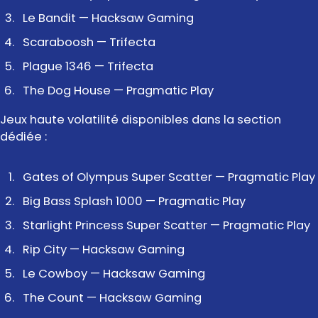
Le Bandit — Hacksaw Gaming
Scaraboosh — Trifecta
Plague 1346 — Trifecta
The Dog House — Pragmatic Play
Jeux haute volatilité disponibles dans la section
dédiée :
Gates of Olympus Super Scatter — Pragmatic Play
Big Bass Splash 1000 — Pragmatic Play
Starlight Princess Super Scatter — Pragmatic Play
Rip City — Hacksaw Gaming
Le Cowboy — Hacksaw Gaming
The Count — Hacksaw Gaming