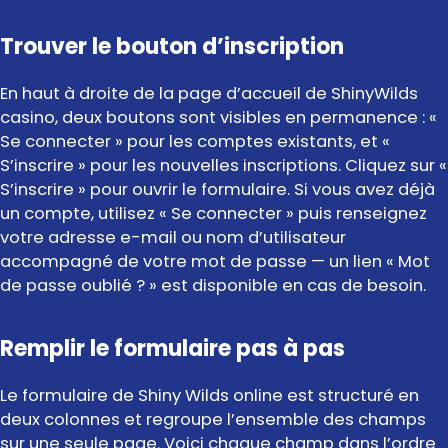
Trouver le bouton d’inscription
En haut à droite de la page d’accueil de ShinyWilds
casino, deux boutons sont visibles en permanence : «
Se connecter » pour les comptes existants, et «
S’inscrire » pour les nouvelles inscriptions. Cliquez sur «
S’inscrire » pour ouvrir le formulaire. Si vous avez déjà
un compte, utilisez « Se connecter » puis renseignez
votre adresse e-mail ou nom d’utilisateur
accompagné de votre mot de passe — un lien « Mot
de passe oublié ? » est disponible en cas de besoin.
Remplir le formulaire pas à pas
Le formulaire de Shiny Wilds online est structuré en
deux colonnes et regroupe l’ensemble des champs
sur une seule page. Voici chaque champ dans l’ordre