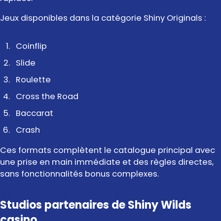
Jeux disponibles dans la catégorie Shiny Originals :
Coinflip
Slide
Roulette
Cross the Road
Baccarat
Crash
Ces formats complètent le catalogue principal avec
une prise en main immédiate et des règles directes,
sans fonctionnalités bonus complexes.
Studios partenaires de Shiny Wilds
casino