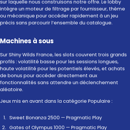
sur laquelle nous construisons notre offre. Le lobby
intègre un moteur de filtrage par fournisseur, thème
ou mécanique pour accéder rapidement à un jeu
précis sans parcourir l’ensemble du catalogue.
Machines à sous
Sur Shiny Wilds France, les slots couvrent trois grands
profils : volatilité basse pour les sessions longues,
haute volatilité pour les potentiels élevés, et achats
de bonus pour accéder directement aux
fonctionnalités sans attendre un déclenchement
aléatoire.
Jeux mis en avant dans la catégorie Populaire :
Sweet Bonanza 2500 — Pragmatic Play
Gates of Olympus 1000 — Pragmatic Play