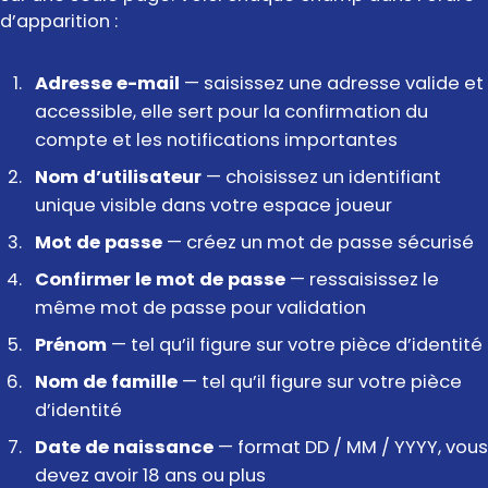
d’apparition :
Adresse e-mail
— saisissez une adresse valide et
accessible, elle sert pour la confirmation du
compte et les notifications importantes
Nom d’utilisateur
— choisissez un identifiant
unique visible dans votre espace joueur
Mot de passe
— créez un mot de passe sécurisé
Confirmer le mot de passe
— ressaisissez le
même mot de passe pour validation
Prénom
— tel qu’il figure sur votre pièce d’identité
Nom de famille
— tel qu’il figure sur votre pièce
d’identité
Date de naissance
— format DD / MM / YYYY, vous
devez avoir 18 ans ou plus