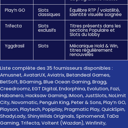
Play’n GO
Slots
Équilibre RTP / volatilité,
classiques
identité visuelle soignée
Trifecta
Slots
Titres présents dans les
exclusifs
sections Populaire et
Slots du lobby
Yggdrasil
Slots
Mécanique Hold & Win,
titres régulièrement
renouvelés
Liste complète des 35 fournisseurs disponibles :
Amusnet, AvatarUX, Aviatrix, Betandeal Games,
BetSoft, BGaming, Blue Ocean Gaming, Bragg,
Creedroomz, EGT Digital, Endorphina, Evolution, Fazi,
Habanero, Hacksaw Gaming, IMoon, JustSlots, NoLimit
City, Novomatic, Penguin King, Peter & Sons, Play’n GO,
Playson, Playtech, Popiplay, Pragmatic Play, QuickSpin,
ShadyLady, ShinyWilds Originals, Spinomenal, TaDa
Gaming, Trifecta, Voltent (Wazdan), Winfinity,