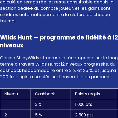
calculé en temps réel et reste consultable depuis la
section dédiée du compte joueur, et les gains sont
crédités automatiquement à la clôture de chaque
tournoi.
Wilds Hunt — programme de fidélité à 12
niveaux
Casino ShinyWilds structure la récompense sur le long
terme à travers Wilds Hunt : 12 niveaux progressifs, du
cashback hebdomadaire entre 3 % et 25 %, et jusqu’à
200 free spins cumulés sur l’ensemble du parcours.
Niveau
Cashback
Points requis
1
3 %
1 000 pts
2
5 %
2 500 pts