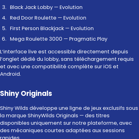
Black Jack Lobby — Evolution
Red Door Roulette — Evolution
First Person Blackjack — Evolution
Mega Roulette 3000 — Pragmatic Play
L’interface live est accessible directement depuis
l’onglet dédié du lobby, sans téléchargement requis
et avec une compatibilité complète sur iOS et
Android.
Shiny Originals
Shiny Wilds développe une ligne de jeux exclusifs sous
la marque ShinyWilds Originals — des titres
disponibles uniquement sur notre plateforme, avec
des mécaniques courtes adaptées aux sessions
rapides.